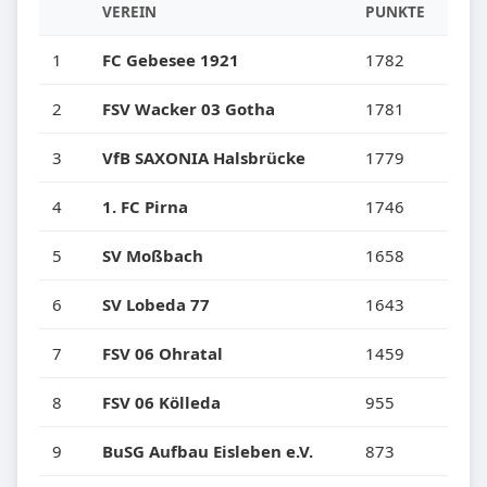
VEREIN
PUNKTE
1
FC Gebesee 1921
1782
2
FSV Wacker 03 Gotha
1781
3
VfB SAXONIA Halsbrücke
1779
4
1. FC Pirna
1746
5
SV Moßbach
1658
6
SV Lobeda 77
1643
7
FSV 06 Ohratal
1459
8
FSV 06 Kölleda
955
9
BuSG Aufbau Eisleben e.V.
873